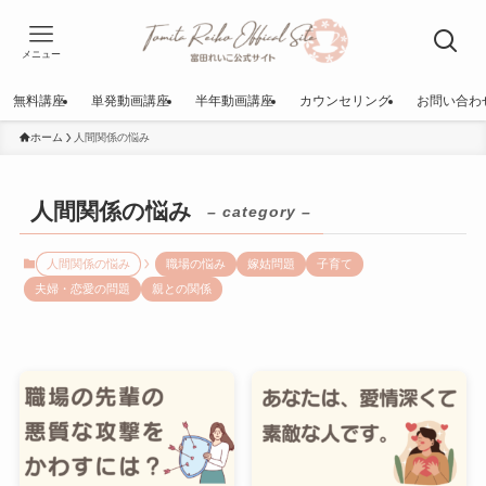
メニュー
無料講座
単発動画講座
半年動画講座
カウンセリング
お問い合わ
ホーム
人間関係の悩み
人間関係の悩み
– category –
人間関係の悩み
職場の悩み
嫁姑問題
子育て
夫婦・恋愛の問題
親との関係