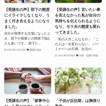
【受講生の声】部下の態度
【受講生の声】言いたい事
にイライラしなくなり、う
を言えなかった私が自分の
まく付き合えるようになり
気持ちを伝えられるように
ました。
なり、モラ夫の態度も変わ
ってきました。
自分が指導する立場になったと
き、部下や後輩との関係で悩む
「私の人生こんなもの」 「こ
人も多いです。 部下た...
の人は一生変わらない」 パー
トナーへの不満、生活の...
2021年11月15日
職場の悩み
2021年9月28日
夫婦・恋愛の問題
【受講生の声】「家事中心
「子供が反抗期」は胸張り