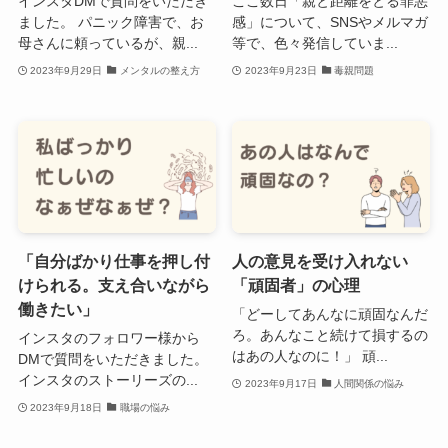
インスタDMで質問をいただき
ここ数日「親と距離をとる罪悪
ました。 パニック障害で、お
感」について、SNSやメルマガ
母さんに頼っているが、親...
等で、色々発信していま...
2023年9月29日
メンタルの整え方
2023年9月23日
毒親問題
「自分ばかり仕事を押し付
人の意見を受け入れない
けられる。支え合いながら
「頑固者」の心理
働きたい」
「どーしてあんなに頑固なんだ
ろ。あんなこと続けて損するの
インスタのフォロワー様から
はあの人なのに！」 頑...
DMで質問をいただきました。
インスタのストーリーズの...
2023年9月17日
人間関係の悩み
2023年9月18日
職場の悩み