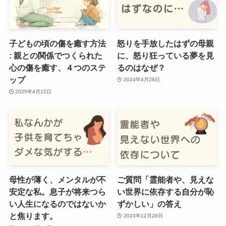
子どもの頃の傷を癒す方法
怒りを手放したはずの母親
: 親との関係でつくられた
に、怒り狂っている夢を見
心の傷を癒す、４つのステ
るのはなぜ？
ップ
2024年4月28日
2025年4月22日
母性が薄く、メンタルが不
ご質問「霊能者や、見えな
安定な私。息子が将来つら
い世界に依存する自分が恥
い人生になるのではないか
ずかしい」の答え
と焦ります。
2023年12月28日